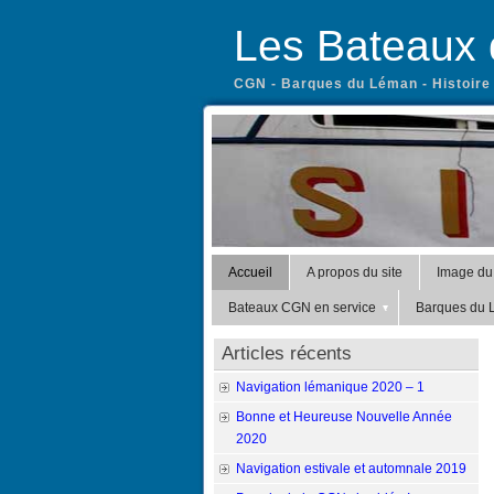
Les Bateaux
CGN - Barques du Léman - Histoire 
Accueil
A propos du site
Image du
Bateaux CGN en service
Barques du
Articles récents
Navigation lémanique 2020 – 1
Bonne et Heureuse Nouvelle Année
2020
Navigation estivale et automnale 2019