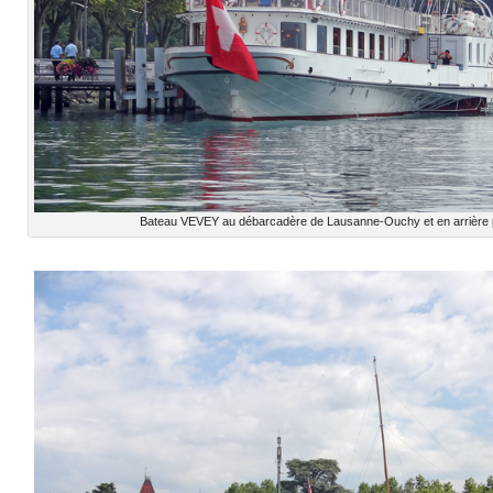
Bateau VEVEY au débarcadère de Lausanne-Ouchy et en arrière p