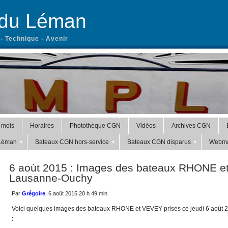
 du Léman
- Technique - Avenir
 mois
Horaires
Photothèque CGN
Vidéos
Archives CGN
 Léman
Bateaux CGN hors-service
Bateaux CGN disparus
Webma
6 aoùt 2015 : Images des bateaux RHONE e
Lausanne-Ouchy
Par
Grégoire
, 6 août 2015 20 h 49 min
Voici quelques images des bateaux RHONE et VEVEY prises ce jeudi 6 août 
: