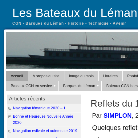
Les Bateaux du Léman
CGN - Barques du Léman - Histoire - Technique - Avenir
Accueil
A propos du site
Image du mois
Horaires
Photo
Bateaux CGN en service
Barques du Léman
Bateaux CGN hors-
Articles récents
Reflets du 1
Navigation lémanique 2020 – 1
Par
SIMPLON
, 
Bonne et Heureuse Nouvelle Année
2020
Quelques reflets
Navigation estivale et automnale 2019