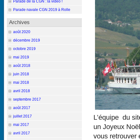
Parade de la CGN : la vidéo !
Parade navale CGN 2019 à Rolle
Archives
août 2020
décembre 2019
octobre 2019
mai 2019
août 2018
juin 2018
mai 2018
avril 2018
septembre 2017
août 2017
L’équipe du sit
juillet 2017
mai 2017
un Joyeux Noël 
avril 2017
vous retrouver