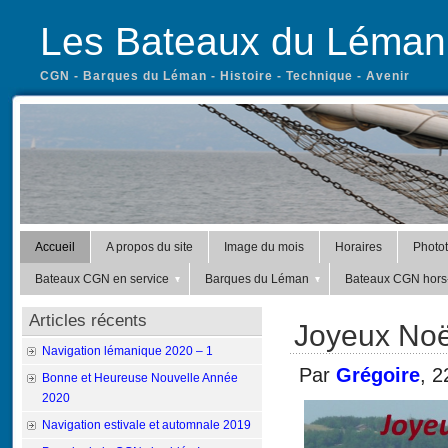
Les Bateaux du Léman
CGN - Barques du Léman - Histoire - Technique - Avenir
Accueil
A propos du site
Image du mois
Horaires
Photo
Bateaux CGN en service
Barques du Léman
Bateaux CGN hors-
Articles récents
Joyeux Noë
Navigation lémanique 2020 – 1
Par
Grégoire
, 
Bonne et Heureuse Nouvelle Année
2020
Navigation estivale et automnale 2019