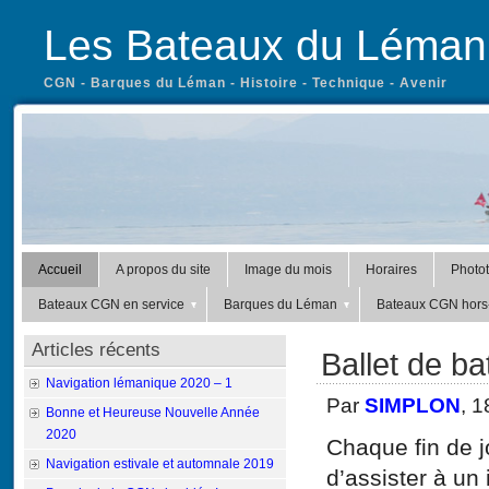
Les Bateaux du Léman
CGN - Barques du Léman - Histoire - Technique - Avenir
Accueil
A propos du site
Image du mois
Horaires
Photo
Bateaux CGN en service
Barques du Léman
Bateaux CGN hors-
Articles récents
Ballet de 
Navigation lémanique 2020 – 1
Par
SIMPLON
, 1
Bonne et Heureuse Nouvelle Année
2020
Chaque fin de jo
Navigation estivale et automnale 2019
d’assister à un