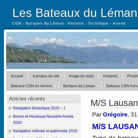
Les Bateaux du Léman
CGN - Barques du Léman - Histoire - Technique - Avenir
Accueil
A propos du site
Image du mois
Horaires
Photo
Bateaux CGN en service
Barques du Léman
Bateaux CGN hors-
Articles récents
M/S Lausann
Navigation lémanique 2020 – 1
Par
Grégoire
, 3
Bonne et Heureuse Nouvelle Année
2020
M/S LAUSANN
Navigation estivale et automnale 2019
Type de bateau 