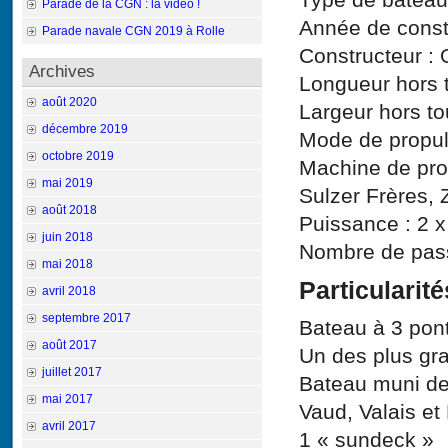
Parade de la CGN : la vidéo !
Année de const
Parade navale CGN 2019 à Rolle
Constructeur : 
Archives
Longueur hors t
août 2020
Largeur hors to
décembre 2019
Mode de propuls
octobre 2019
Machine de prop
mai 2019
Sulzer Frères, 
août 2018
Puissance : 2 
juin 2018
Nombre de pas
mai 2018
Particularité
avril 2018
septembre 2017
Bateau à 3 pon
août 2017
Un des plus gr
juillet 2017
Bateau muni de
mai 2017
Vaud, Valais et
avril 2017
1 « sundeck »