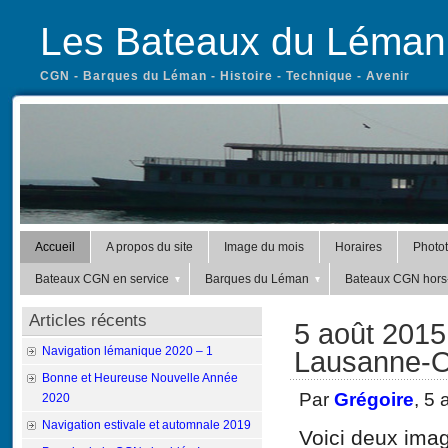
Les Bateaux du Léman
CGN - Barques du Léman - Histoire - Technique - Avenir
Accueil
A propos du site
Image du mois
Horaires
Photo
Bateaux CGN en service
Barques du Léman
Bateaux CGN hors-
Articles récents
5 août 201
Navigation lémanique 2020 – 1
Lausanne-
Bonne et Heureuse Nouvelle Année
Par
Grégoire
, 5
2020
Navigation estivale et automnale 2019
Voici deux ima