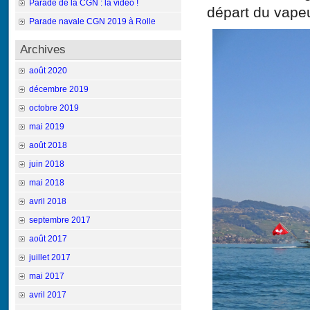
Parade de la CGN : la vidéo !
départ du vape
Parade navale CGN 2019 à Rolle
Archives
août 2020
décembre 2019
octobre 2019
mai 2019
août 2018
juin 2018
mai 2018
avril 2018
septembre 2017
août 2017
juillet 2017
mai 2017
avril 2017